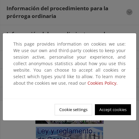
Información del procedimiento para la
prórroga ordinaria
Información del procedimiento para la
prórroga extraordinaria
This page provides information on cookies we use:
We use our own and third-party cookies to keep your
session active, personalise your experience, and
Principal normativa aplicable
collect anonymous statistics about how you use this
website. You can choose to accept all cookies or
select which types you'd like to allow. To learn more
Modelos de solicitud
about the cookies we use, read our
Cookies Policy.
Accesos directos
Cookie settings
Accept cookies