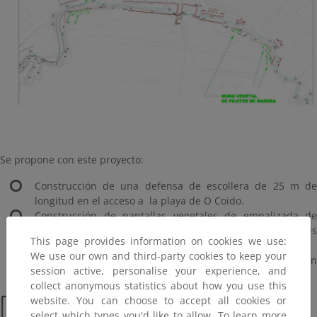
Se propone con este proyecto:
Construcción de una defensa de escollera de 25 m de
longitud en el acceso a la playa de O Coido.
Construcción de pantallas vegetales de empalizada de
madera para evitar la contaminación con materiales
This page provides information on cookies we use:
térreos del arenal.
We use our own and third-party cookies to keep your
Eliminación subsidiaria de especies arbóreas que puedan
session active, personalise your experience, and
causar peligro entre los usuarios de las playas.
collect anonymous statistics about how you use this
website. You can choose to accept all cookies or
select which types you'd like to allow. To learn more