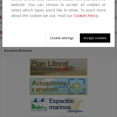
reciente terminación. Puede ver el detalle de cada actuación
website. You can choose to accept all cookies or
pinchando sobre su punto en el mapa.
select which types you'd like to allow. To learn more
about the cookies we use, read our
Cookies Policy.
Espacios marinos protegidos
:
Información sobre los espacios
marinos protegidos.
Deslinde
: Acceda a la línea de deslinde del Dominio Público
Marítimo-Terrestre (DPMT) de la provincia
Cookie settings
Accept cookies
Accesos directos