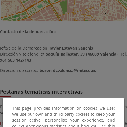
Contacto de la demarcación:
Jefe/a de la Demarcación:
Javier Estevan Sanchís
Dirección y teléfono:
c/Joaquín Ballester, 39 (46009 Valencia)
. Tel.
961 583 142/143
Dirección de correo:
buzon-dcvalencia@miteco.es
Pestañas temáticas interactivas
Pinche en las pestañas de la zona superior de la imagen para
This page provides information on cookies we use:
seleccionar una temática
We use our own and third-party cookies to keep your
session active, personalise your experience, and
Inversiones
:
Obras y proyectos a realizar, en ejecución o de
collect anonymous statistics about how you use this