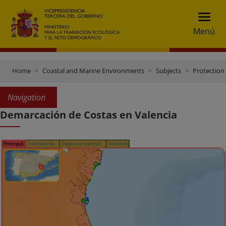
Menú
Home
Coastal and Marine Environments
Subjects
Protection 
Navigation
Demarcación de Costas en Valencia