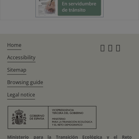
Home
Instagr
Twitte
Fac
Accessibility
Sitemap
Browsing guide
Legal notice
Ministerio para la Transición Ecológica y el Reto