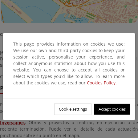
Contacto del servicio provincial:
This page provides information on cookies we use:
We use our own and third-party cookies to keep your
Jefe/a del Servicio Provincial:
Enrique López Ramírez
session active, personalise your experience, and
Dirección y teléfono:
Paseo de Almería, 41 (04001 Almería)
. Tel
collect anonymous statistics about how you use this
950173941
website. You can choose to accept all cookies or
select which types you'd like to allow. To learn more
Correo electrónico:
bzn-costas-almeria@miteco.es
about the cookies we use, read our
Cookies Policy.
Pestañas temáticas interactivas
Pinche en las pestañas de la zona superior de la imagen para
Cookie settings
Accept cookies
seleccionar una temática
Inversiones
:
Obras y proyectos a realizar, en ejecución o de
reciente terminación. Puede ver el detalle de cada actuación
pinchando sobre su punto en el mapa.