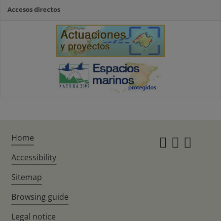
Accesos directos
Home
Instagr
Twitte
Fac
Accessibility
Sitemap
Browsing guide
Legal notice