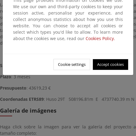
This page provides information on cookies we use:
La actuación incluye el adecentamiento de toda la servidumbre, la
We use our own and third-party cookies to keep your
retirada de pequeños materiales de relleno existente, la
session active, personalise your experience, and
sustitución de una pequeña escollera caída por una empalizada
collect anonymous statistics about how you use this
de madera y el retranqueo de un cierre perimetral particular. Las
website. You can choose to accept all cookies or
tareas incluirán la colocación de una barandilla rústica de postes
select which types you'd like to allow. To learn more
de madera y cuerda que delimiten las zonas de mayor desnivel
about the cookies we use, read our
Cookies Policy.
del terreno.
Cookie settings
Accept cookies
Situación:
Terminada (2021)
Plazo
: 3 meses
Presupuesto
: 43619,23 €
Coordenadas ETRS89
: Huso 29T 508196.81m E 4737740.39 m N
Galería de imágenes
Haga click sobre la imagen para ver la galería del proyecto a
tamaño completo: