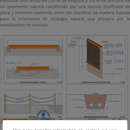
mediante una senda de 210 m de longitud y 2,5 m de anchura de
un pavimento natural constituido por una mezcla dosificada de
jabre y cemento contenida entre dos bordillos de madera tratada
para la intemperie de tipología natural que discurra por la
servidumbre de tránsito.