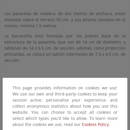
Las pasarelas de madera, de dos metros de anchura, están
elevadas sobre el terreno 50 cm. y sus pilares clavados en el
mismo, mínimo 1.5 metros.
La barandilla está formada por los pilares base de la
estructura de la pasarela, que son de 14 cm de diámetro, y
tablones de 14 x 6.5 cm. de sección, además como protección
anticaídas, se colocó un tablón intermedio de 7.5 x 4.5 cm. de
sección.
This page provides information on cookies we use:
We use our own and third-party cookies to keep your
session active, personalise your experience, and
La señalización consta de:
collect anonymous statistics about how you use this
10 paneles informativos de la actuación de medidas
website. You can choose to accept all cookies or
1.5 x 1 m., realizados en madera tratada en autoclave
select which types you'd like to allow. To learn more
y serigrafiados en chapa de aluminio.
about the cookies we use, read our
Cookies Policy.