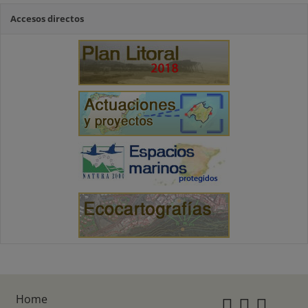
Accesos directos
Home
Instagr
Twitte
Fac