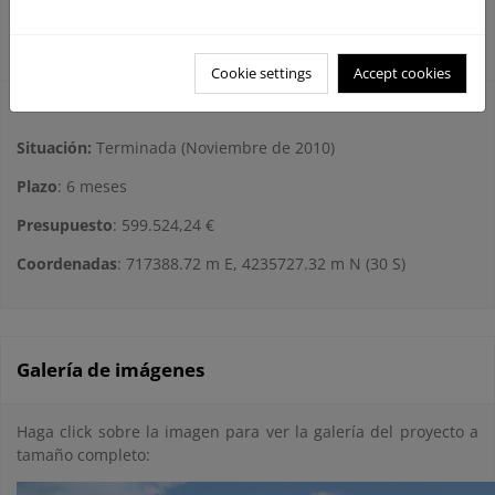
5 paneles informativos de la situación de las pasarelas
de medidas 70 x 20 cm.
Cookie settings
Accept cookies
Situación:
Terminada (Noviembre de 2010)
Plazo
: 6 meses
Presupuesto
: 599.524,24 €
Coordenadas
: 717388.72 m E, 4235727.32 m N (30 S)
Galería de imágenes
Haga click sobre la imagen para ver la galería del proyecto a
tamaño completo: