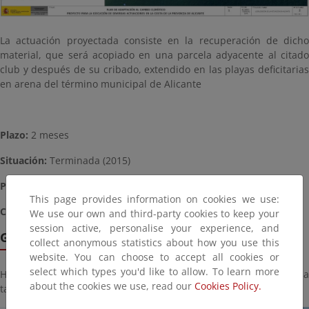
La actuación proyectada consiste en la recuperación de dicho
material, que será acopiado en una parcela adyacente al citado
club y después de su cribado, extendido en las playas deficitarias
en arena del término municipal de Alicante
Plazo:
2 meses
Situación:
Terminada (2015)
Presupuesto aproximado
: 47.000,00 €
This page provides information on cookies we use:
Coordenadas
: 720.827,00 E, 4.247.462,00 N (30 S)
We use our own and third-party cookies to keep your
session active, personalise your experience, and
Galería de imágenes
collect anonymous statistics about how you use this
website. You can choose to accept all cookies or
select which types you'd like to allow. To learn more
Haga click sobre la imagen para ver la galería del proyecto a
about the cookies we use, read our
Cookies Policy.
tamaño completo: