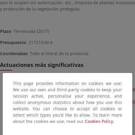
que lo ocupen sin autorización, etc., limpieza de plantas invasoras
y protección de la vegetación protegida.
Plazo
: Terminada (2017)
Presupuesto
: 217219,60 €
Coordenadas
: Todo el litoral de la provincia
Actuaciones más significativas
Reparación de accesos en la playa de Arnao (Castropol)
This page provides information on cookies we use:
Restauración de acceso a la playa de Aguilar (Muros de
We use our own and third-party cookies to keep your
Nalón)
session active, personalise your experience, and
Deslizamiento de roca en el frente costero de Luanco, en el
collect anonymous statistics about how you use this
entorno de la iglesia de Luanco (Gozón)
website. You can choose to accept all cookies or
Reparación de accesos en la playa de Portiello (Llanes)
select which types you'd like to allow. To learn more
about the cookies we use, read our
Cookies Policy.
Reparación de acceso a la playa de La Capilla (Llanes)