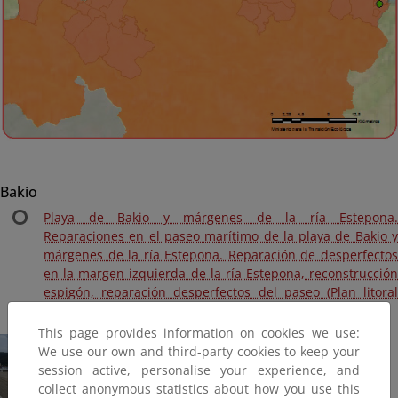
Bakio
Playa de Bakio y márgenes de la ría Estepona.
Reparaciones en el paseo marítimo de la playa de Bakio y
márgenes de la ría Estepona. Reparación de desperfectos
en la margen izquierda de la ría Estepona, reconstrucción
espigón, reparación desperfectos del paseo (Plan litoral
2014, Terminada)
This page provides information on cookies we use:
We use our own and third-party cookies to keep your
session active, personalise your experience, and
collect anonymous statistics about how you use this