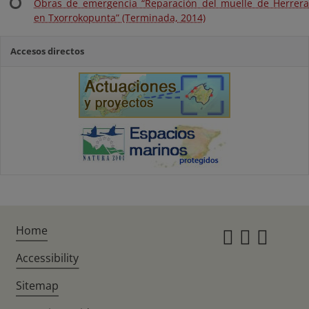
Obras de emergencia “Reparación del muelle de Herrera
en Txorrokopunta” (Terminada, 2014)
Accesos directos
Home
Instagr
Twitte
Fac
Accessibility
Sitemap