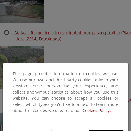
Atalaia. Reconstrucción sostenimiento paseo público (Plan
litoral 2014, Terminada)
This page provides information on cookies we use:
We use our own and third-party cookies to keep your
session active, personalise your experience, and
collect anonymous statistics about how you use this
website. You can choose to accept all cookies or
Entorno Santa Katalina. Reconstrucción sostenimiento
select which types you'd like to allow. To learn more
paseo público (Plan litoral 2014, Terminada)
about the cookies we use, read our
Cookies Policy.