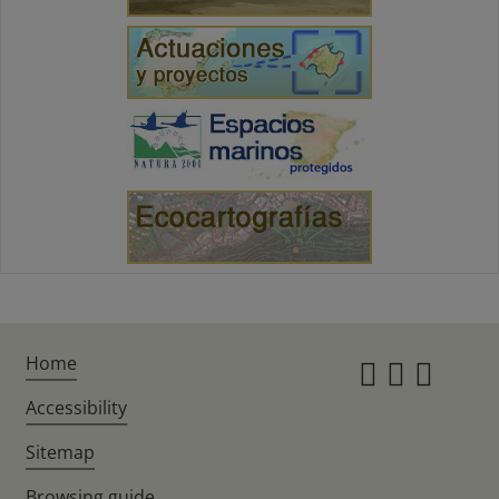
Home
Instagr
Twitte
Fac
Accessibility
Sitemap
Browsing guide