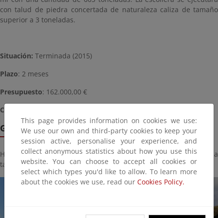
con talud de piedra concertada de naturaleza caliza de tamaño
superior a 3 toneladas.
Situación:
Terminada (2015)
Plazo
: 2 meses
Presupuesto
: 162.000,00 €
Coordenadas:
759
.743,03 m E,
4.019.899,68 m N (zona 29)
This page provides information on cookies we use:
Galería de imágenes
We use our own and third-party cookies to keep your
session active, personalise your experience, and
collect anonymous statistics about how you use this
Haga click sobre la imagen para ver la galería del proyecto a
website. You can choose to accept all cookies or
tamaño completo:
select which types you'd like to allow. To learn more
about the cookies we use, read our
Cookies Policy.