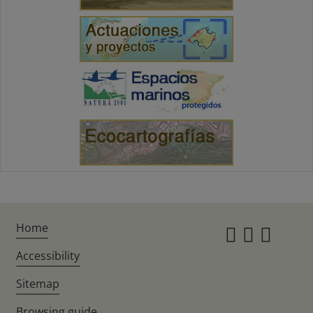
Home
Instagr
Twitte
Fac
Accessibility
Sitemap
Browsing guide