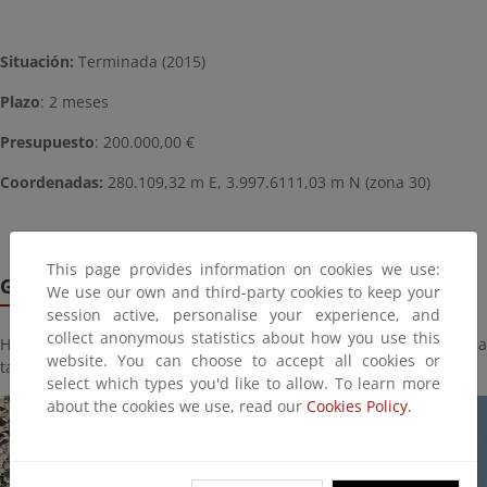
Situación:
Terminada (2015)
Plazo
: 2 meses
Presupuesto
: 200.000,00 €
Coordenadas:
280
.109,32 m E, 3
.997.6111,03 m N (zona 30)
This page provides information on cookies we use:
Galería de imágenes
We use our own and third-party cookies to keep your
session active, personalise your experience, and
collect anonymous statistics about how you use this
Haga click sobre la imagen para ver la galería del proyecto a
website. You can choose to accept all cookies or
tamaño completo:
select which types you'd like to allow. To learn more
about the cookies we use, read our
Cookies Policy.