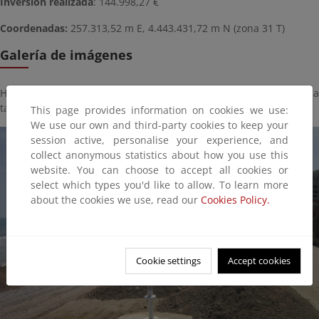
Inversión realizada
: 144.998,27 €
Coordenadas:
257.313,52
m E,
4.443.431,72 m N (zona 31 T)
Galería de imágenes
Haga click sobre la imagen para ver la galería del proyecto a
tamaño completo:
This page provides information on cookies we use:
We use our own and third-party cookies to keep your
session active, personalise your experience, and
collect anonymous statistics about how you use this
website. You can choose to accept all cookies or
select which types you'd like to allow. To learn more
about the cookies we use, read our
Cookies Policy.
Cookie settings
Accept cookies