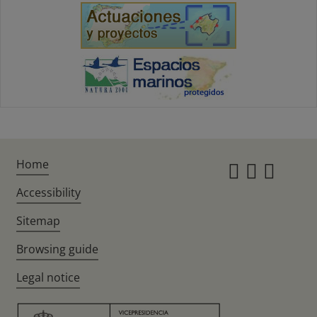
Home
Instagr
Twitte
Fac
Accessibility
Sitemap
Browsing guide
Legal notice