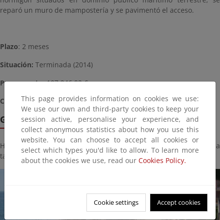
reparó un muro de mampostería y se pavimentó el acceso.
Plazo
: 2 meses
Situación:
Terminada (2014)
Presupuesto
: 107.246,92 €
This page provides information on cookies we use:
Coordenadas
: 511874.71 m E, 4633647.55 m N (Zona 31T)
We use our own and third-party cookies to keep your
Galería de imágenes
session active, personalise your experience, and
collect anonymous statistics about how you use this
website. You can choose to accept all cookies or
Haga click sobre la imagen para ver la galería del proyecto a
select which types you'd like to allow. To learn more
tamaño completo:
about the cookies we use, read our
Cookies Policy.
Cookie settings
Accept cookies