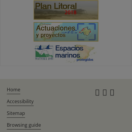
Home
Instagr
Twitte
Fac
Accessibility
Sitemap
Browsing guide