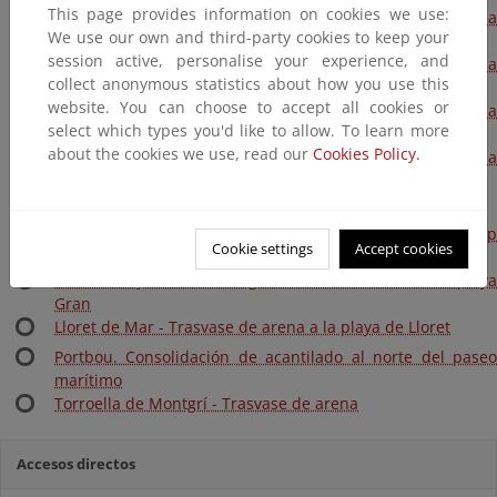
This page provides information on cookies we use:
Llançà. Acondicionamiento de tramos de camino de ronda
We use our own and third-party cookies to keep your
La Farella (I) y El Port (II)
session active, personalise your experience, and
Port de la Selva. Reparación del tramo de camino de ronda
collect anonymous statistics about how you use this
La Vall-Sarenella
website. You can choose to accept all cookies or
Sant Pere Pescador. Protección del sistema dunar en la
select which types you'd like to allow. To learn more
zona norte de la playa de Sant Pere
about the cookies we use, read our
Cookies Policy.
Cadaqués. Barandilla en camino de ronda a Cala Sa
Guineu
Calonge. Reperfilado de playa
Calonge. Desprendimientos sobre camino de ronda de Cap
Cookie settings
Accept cookies
Roig
Castell-Platja d'Aro. Calonge. Trasvase de arena a la playa
Gran
Lloret de Mar - Trasvase de arena a la playa de Lloret
Portbou. Consolidación de acantilado al norte del paseo
marítimo
Torroella de Montgrí - Trasvase de arena
Accesos directos