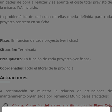
unidades de obra a realizar y se apunta el coste total previsto de
la misma, IVA incluido.
La problemática de cada una de ellas queda definida para cada
proyecto concreto en su ficha.
Plazo
: En función de cada proyecto (ver fichas)
Situación:
Terminada
Presupuesto
: En función de cada proyecto (ver fichas)
Coordenadas
: Todo el litoral de la provincia
Actuaciones
A continuación se muestra la relación de actuaciones de
mantenimiento organizada por Términos Municipales afectados:
Cólera. Conexión del paseo marítimo con la Playa Dels
Morts