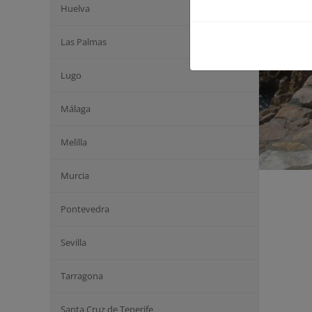
Huelva
Las Palmas
Lugo
Málaga
Melilla
Murcia
Pontevedra
Sevilla
Tarragona
Santa Cruz de Tenerife