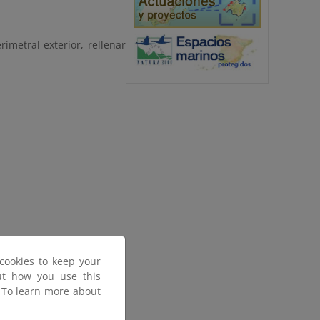
metral exterior, rellenar
:
cookies to keep your
out how you use this
. To learn more about