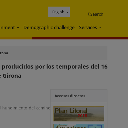
English
Search
onment
Demographic challenge
Services
Environment
Services
irona
 producidos por los temporales del 16
e Girona
Accesos directos
l hundimiento del camino