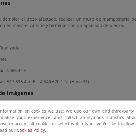
ones
 demoler el trozo afectado, realizar un muro de mampostería peri
ón en masa el camino y terminar con un aplacado de piedra.
inalizada
 mes
to
: 7.688,42 €.
as
: 517.336,4 m E , 4.640.670,1 N (Huso 31)
 de imágenes
sobre la imagen para ver la galería del proyecto a tamaño completo
information on cookies we use: We use our own and third-party 
sonalise your experience, and collect anonymous statistics ab
ose to accept all cookies or select which types you'd like to allow
read our
Cookies Policy.