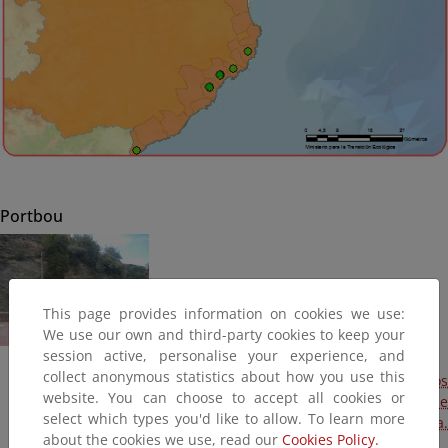
Portbou
This page provides information on cookies we use:
We use our own and third-party cookies to keep your
session active, personalise your experience, and
collect anonymous statistics about how you use this
Obra de emergencia para la reparación de los daños
website. You can choose to accept all cookies or
producidos por los temporales del mes de diciembre de
select which types you'd like to allow. To learn more
2016 en las costas de la provincia de Girona.
about the cookies we use, read our
Cookies Policy.
Desprendimiento sobre el paseo de Portbou (Terminada)