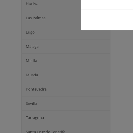
Huelva
Las Palmas
Lugo
Málaga
Melilla
Murcia
Pontevedra
Sevilla
Tarragona
Santa Cruz de Tenerife