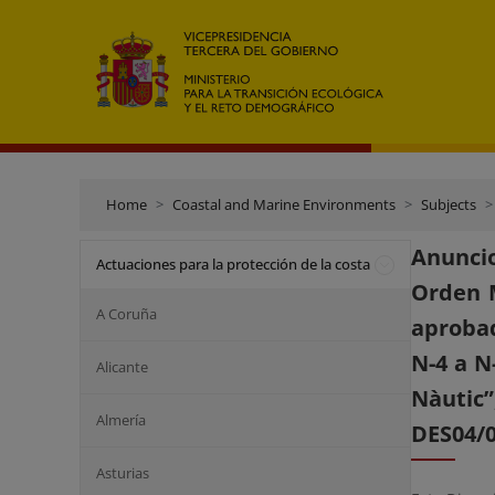
Home
Coastal and Marine Environments
Subjects
Anuncio
Actuaciones para la protección de la costa
Orden M
A Coruña
aprobad
N-4 a N
Alicante
Nàutic
Almería
DES04/
Asturias