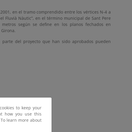
 2001, en el tramo comprendido entre los vértices N-4 a
l Fluvià Nàutic”, en el término municipal de Sant Pere
0 metros según se define en los planos fechados en
 Girona.
an parte del proyecto que han sido aprobados pueden
cookies to keep your
out how you use this
. To learn more about