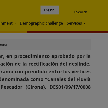
English
Search
onment
Demographic challenge
Services
Environment
Services
irona
ar, en procedimiento aprobado por la
ción de la rectificación del deslinde,
tramo comprendido entre los vértices
a denominada como “Canales del Fluvià
escador (Girona). DES01/99/17/0008