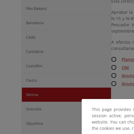
Esta Direcc
Illes Balears
Aprobar la
N-15 y N-8
Barcelona
Pescador 
septiembre 
Cádiz
A efectos 
consultarse
Cantabria
Plano
Castellón
OM
Anunc
Ceuta
Anunc
Girona
Granada
This page provides 
session active, per
website. You can cho
Gipuzkoa
the cookies we use, 