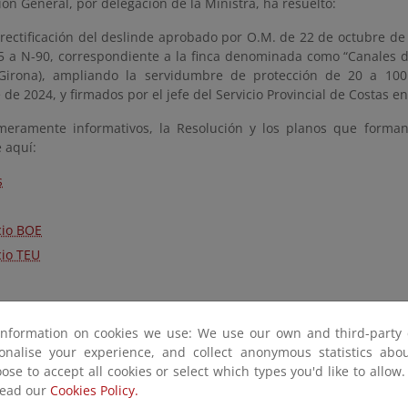
ión General, por delegación de la Ministra, ha resuelto:
 rectificación del deslinde aprobado por O.M. de 22 de octubre de
5 a N-90, correspondiente a la finca denominada como “Canales de
(Girona), ampliando la servidumbre de protección de 20 a 10
de 2024, y firmados por el jefe del Servicio Provincial de Costas en
meramente informativos, la Resolución y los planos que form
 aquí:
s
io BOE
io TEU
information on cookies we use: We use our own and third-party 
sonalise your experience, and collect anonymous statistics ab
ose to accept all cookies or select which types you'd like to allow
read our
Cookies Policy.