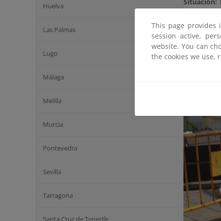
Situación:
T
Huelva
Plazo
: 1 m
This page provides 
Las Palmas
session active, per
Presupues
website. You can cho
Lugo
the cookies we use, 
Coordenad
Galería
Málaga
Melilla
Haga click 
Murcia
Pontevedra
Sevilla
Tarragona
Santa Cruz de Tenerife