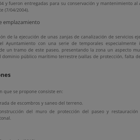
04 y fueron entregadas para su conservación y mantenimiento al
te (7/04/2004).
ión de la ejecución de unas zanjas de canalización de servicios e
el Ayuntamiento con una serie de temporales especialmente i
e un tramo de este paseo, presentando la zona un aspecto muy 
l dominio público marítimo terrestre (vallas de protección, falta 
ones
ón que se propone consiste en:
irada de escombros y saneo del terreno.
onstrucción del muro de protección del paseo y restauración 
tonal.