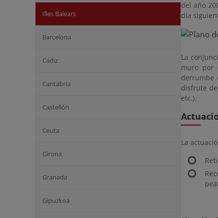
del año 20
Illes Balears
día siguien
Barcelona
La conjunc
Cádiz
muro por 
derrumbe d
Cantabria
disfrute de
etc.).
Castellón
Actuaci
Ceuta
La actuaci
Girona
Ret
Rec
Granada
pea
Gipuzkoa