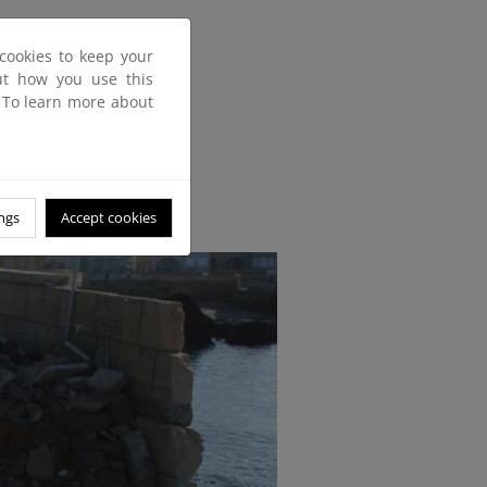
cookies to keep your
out how you use this
. To learn more about
ngs
Accept cookies
: