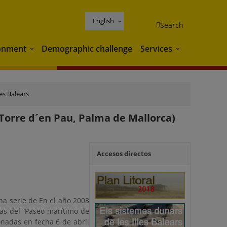
English
Search
onment
Demographic challenge
Services
Environment
Services
les Balears
Torre d´en Pau, Palma de Mallorca)
Accesos directos
na serie de En el año 2003
ras del “Paseo marítimo de
onadas en fecha 6 de abril