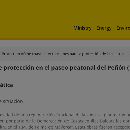
Ministry
Energy
Envir
Protection of the coast
Actuaciones para la protección de la costa
Il
 protección en el paseo peatonal del Peñón (
ática
cesidad de una regeneración funcional de la zona, se plantearon u
ron por parte de la Demarcación de Costas en Illes Balears las ob
dín, en el T.M. de Palma de Mallorca”. Estas obras fueron recepci