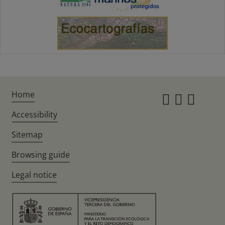
Home
Instagr
Twitte
Fac
Accessibility
Sitemap
Browsing guide
Legal notice