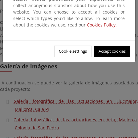
collect anonymous statistics about how you use this
Presupuesto
: 241.545,98 €
website. You can choose to accept all cookies or
select which types you'd like to allow. To learn more
Coordenadas:
about the cookies we use, read our
Cookies Policy.
Llucmajor, Mallorca. Cala Pi (485921.73 , 4357255.35, Huso 31)
Artà, Mallorca. Colonia de San Pedro (526960.53 , 4400682.91,
Huso 31)
Maó, Menorca. Cala Murta (610551.14 , 4417933.57, Huso 31)
Cookie settings
Accept cookies
Sant Lluís, Menorca. Biniancolla (608141.39 , 4407724.89, Huso 31)
Galería de imágenes
A continuación se puede ver la galería de imágenes asociadas a
cada proyecto:
Galería fotográfica de las actuaciones en Llucmajor,
Mallorca. Cala Pi
Galería fotográfica de las actuaciones en Artà, Mallorca.
Colonia de San Pedro