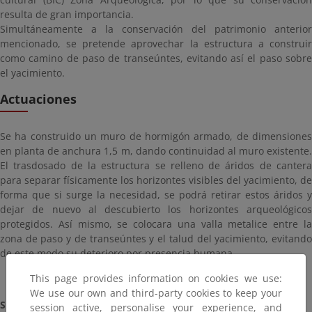
resulta de gran importancia.
Simultáneamente a la conservación del patrimonio anterior
mencionado, se pretende aprovechar la estructura a construir
como camino de paso de transeúntes, evitando así el paso sobre
el yacimiento.
Actuaciones
Se ha construido un muro de hormigón armado, de dimensiones
en planta de anchura 1,5 m, dando continuidad al muro existente.
El trasdosado de la estructura se relleno de áridos de cantera
para separar físicamente los horizontes visibles del yacimiento, de
forma que si surge la necesidad, se podrá retirar estos áridos y
dejar de nuevo al descubierto los horizontes arqueológicos
protegidos. Así mismo, se colocara una valla metalice entre la
zona de paso y de transeúntes y el talud del yacimiento, evitando
de este modo su deterioro por presencia humana.
This page provides information on cookies we use:
We use our own and third-party cookies to keep your
Situación:
Terminada (2015)
session active, personalise your experience, and