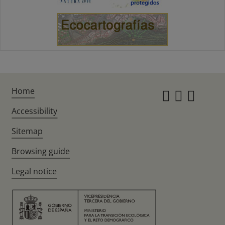
Home
Instagr
Twitte
Fac
Accessibility
Sitemap
Browsing guide
Legal notice