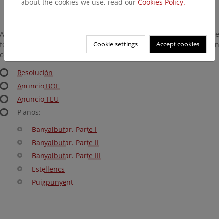
about the cookies we use, read our
Cookies Policy.
A efectos meramente informativos, la Resolución y los planos que
Cookie settings
Accept cookies
forman parte del proyecto que han sido aprobados pueden
consultarse aquí:
Resolución
Anuncio BOE
Anuncio TEU
Planos:
Banyalbufar. Parte I
Banyalbufar. Parte II
Banyalbufar. Parte III
Estellencs
Puigpunyent