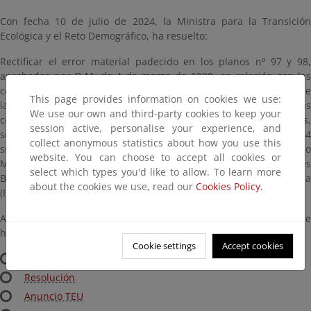
Con fecha 10 de julio de 2024, la Ministra para la Transición
Ecológica y el Reto Demográfico, ha resuelto:
Rectificar el error material padecido en los planos nº 97 y 98,
aprobados por O.M. de 4 de marzo de 1999, en relación con las
coordenadas que figuran en el mismo, de forma que se mantiene
This page provides information on cookies we use:
la línea aprobada en los mencionados planos, corrigiendo las
We use our own and third-party cookies to keep your
coordenadas en las que se ha constatado la existencia de errores,
session active, personalise your experience, and
según figura en los nuevos planos de fecha 27 de mayo de 2024
collect anonymous statistics about how you use this
suscritos por la Jefa de Servicio de Gestión de Dominio Público
website. You can choose to accept all cookies or
Marítimo- Terrestre y la Jefa de la Demarcación de Costas en Illes
select which types you'd like to allow. To learn more
Balears, en el término municipal de Sant Josep de Sa Talaia, Ibiza
about the cookies we use, read our
Cookies Policy.
(Illes Balears).
A efectos meramente informativos, la Resolución y los planos que
han sido aprobados pueden consultarse aquí:
Cookie settings
Accept cookies
Planos
Resolución
Anuncio TEU