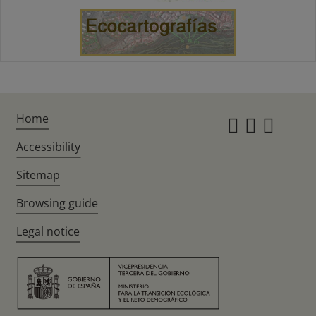
Home
Instagr
Twitte
Fac
Accessibility
Sitemap
Browsing guide
Legal notice