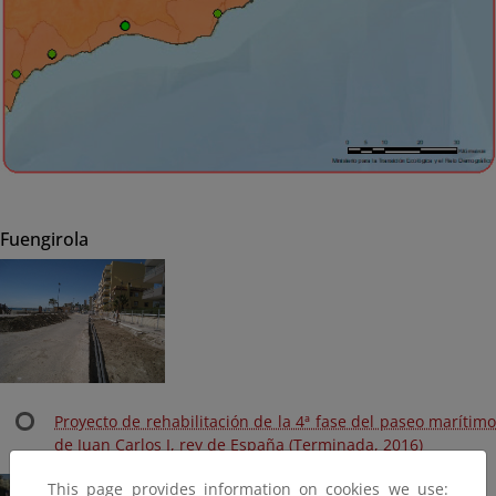
Fuengirola
Proyecto de rehabilitación de la 4ª fase del paseo marítimo
de Juan Carlos I, rey de España (Terminada, 2016)
This page provides information on cookies we use: