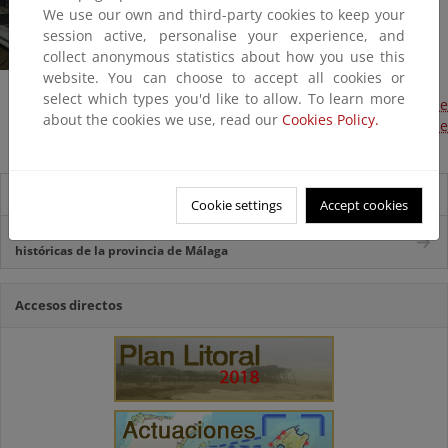
We use our own and third-party cookies to keep your
session active, personalise your experience, and
collect anonymous statistics about how you use this
website. You can choose to accept all cookies or
select which types you'd like to allow. To learn more
Proyecto complementario del proyecto de rehabilitación de
about the cookies we use, read our
Cookies Policy.
la 4ª fase del paseo marítimo de Juan Carlos I, rey de
España (Terminada, 2016)
Información local
Cookie settings
Accept cookies
Presentación del proyecto de restauración de las torres vigía
históricas de la provincia de Málaga
Accesos directos