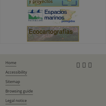
Home
Instagr
Twitte
Fac
Accessibility
Sitemap
Browsing guide
Legal notice