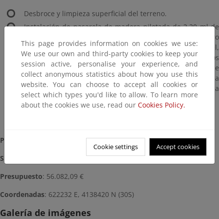
Desbroce y limpieza superficial del terreno.
Instalación de pasarela de madera pilotada de 2,20 ml de
ancho, con uniones mediante tornillería de acero
This page provides information on cookies we use:
inoxidable. La pasarela está formada por un tramo a nivel,
We use our own and third-party cookies to keep your
cuatro tramos en rampa con descansos intermedios y dos
session active, personalise your experience, and
tramos de escalera. La estructura de madera se compone
collect anonymous statistics about how you use this
de pilotes anclados en el terreno, vigas, tarima ranurada
website. You can choose to accept all cookies or
antideslizante y barandilla. La superficie en planta de la
select which types you'd like to allow. To learn more
pasarela es de 118,28 m2.
about the cookies we use, read our
Cookies Policy.
Adecuación de entronque de la pasarela con la calle.
Plazo:
1 mes
Cookie settings
Accept cookies
Situación:
Terminada (2017)
Presupuesto
: 56.082,09 €
Coordenadas
: 622232 E, 4138420 N (30S)
Galería de imágenes