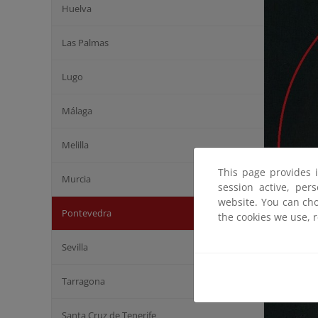
Huelva
Las Palmas
Lugo
Málaga
Melilla
This page provides 
Murcia
session active, per
website. You can cho
Pontevedra
the cookies we use, 
Sevilla
Tarragona
Santa Cruz de Tenerife