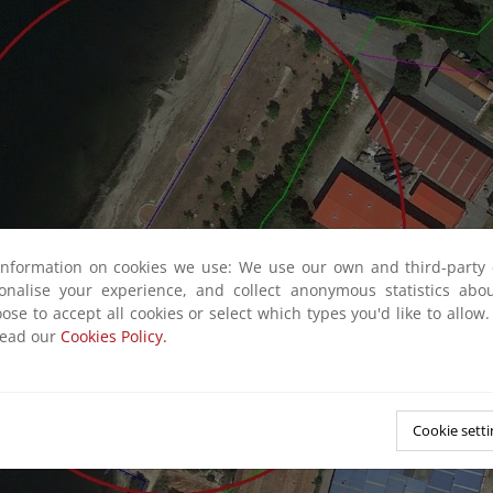
information on cookies we use: We use our own and third-party 
sonalise your experience, and collect anonymous statistics ab
ose to accept all cookies or select which types you'd like to allow
read our
Cookies Policy.
Cookie setti