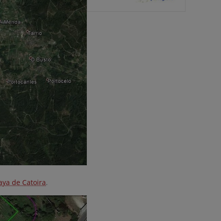
aya de Catoira
.