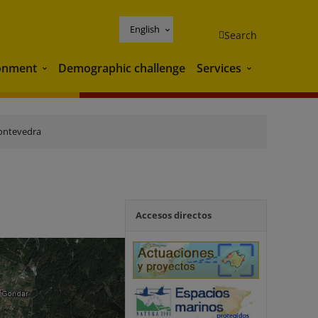
English
Search
onment
Demographic challenge
Services
Environment
Services
ontevedra
Accesos directos