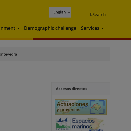
English
Search
onment
Demographic challenge
Services
Environment
Services
ontevedra
Accesos directos