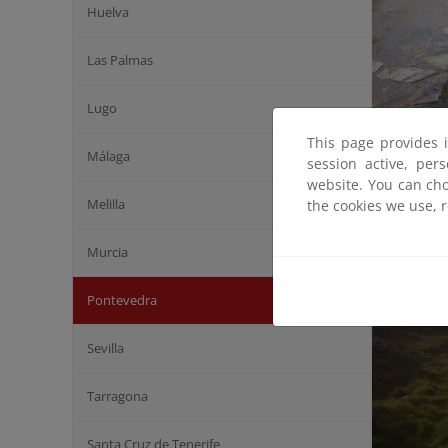
Huelva
Las Palmas
Lugo
This page provides 
Málaga
session active, per
Est
website. You can cho
(Te
Melilla
the cookies we use, 
Murcia
Pontevedra
Sevilla
Tarragona
Santa Cruz de Tenerife