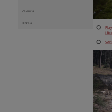
Valencia
Bizkaia
Pla
Lito
Vari