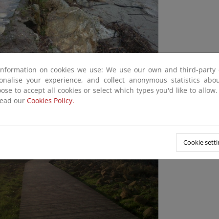
information on cookies we use: We use our own and third-party 
sonalise your experience, and collect anonymous statistics ab
abilización de talud y construcción de senda en la playa de
ose to accept all cookies or select which types you'd like to allow
rminada, 2015)
read our
Cookies Policy.
Cookie setti