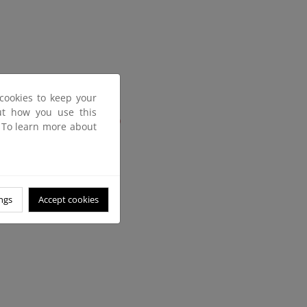
cookies to keep your
out how you use this
 la Armona (PIMA Adapta)
. To learn more about
ngs
Accept cookies