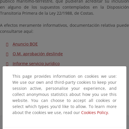
público marítimo-terrestre, que pudieran acreditar su inclusión
en alguno de los supuestos contemplados en la Disposición
Transitoria Primera de la Ley 22/1988, de Costas.
A efectos meramente informativos, documentación relativa puede
consultarse aquí:
Anuncio BOE
O.M. aprobación deslinde
Informe servicio jurídico
Plano hoja 3
This page provides information on cookies we use:
We use our own and third-party cookies to keep your
Plano hoja 3-1
session active, personalise your experience, and
Plano hoja 3-2
collect anonymous statistics about how you use this
website. You can choose to accept all cookies or
Plano hoja 3-3
select which types you'd like to allow. To learn more
about the cookies we use, read our
Cookies Policy.
Accesos directos