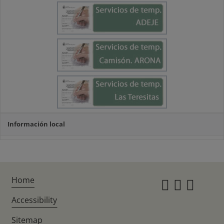
Información local
Home
Instagr
Twitte
Fac
Accessibility
Sitemap