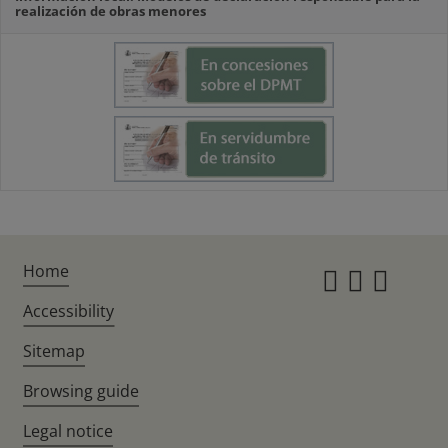
realización de obras menores
Home
Instagr
Twitte
Fac
Accessibility
Sitemap
Browsing guide
Legal notice