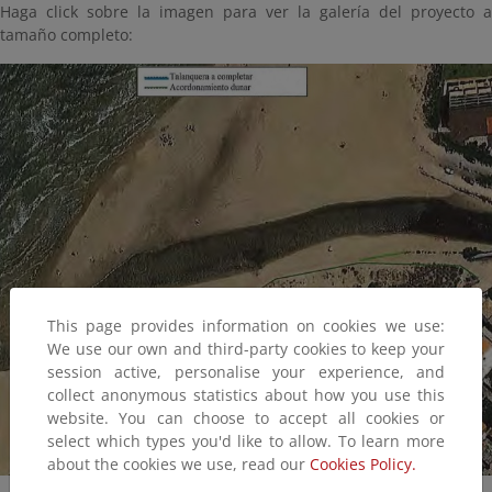
Haga click sobre la imagen para ver la galería del proyecto a
tamaño completo:
This page provides information on cookies we use:
We use our own and third-party cookies to keep your
session active, personalise your experience, and
collect anonymous statistics about how you use this
website. You can choose to accept all cookies or
select which types you'd like to allow. To learn more
about the cookies we use, read our
Cookies Policy.