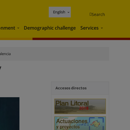
English
Search
onment
Demographic challenge
Services
Environment
Services
alencia
y
Accesos directos