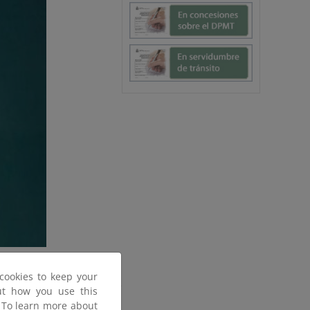
Estany se encuentra en un
cookies to keep your
roducen los espigones de
out how you use this
ntarios del río provocada
. To learn more about