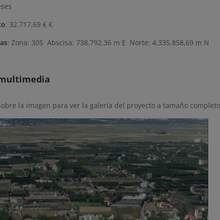
eses
to
: 32.717,69 € €
as
: Zona: 30S Abscisa: 738.792,36 m E Norte: 4.335.858,69 m N
 multimedia
sobre la imagen para ver la galería del proyecto a tamaño completo