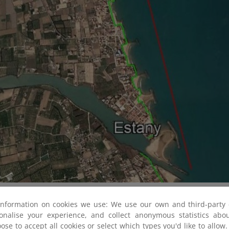
ue discurre entre la desembocadura del río Júcar y la gola del 
information on cookies we use: We use our own and third-party 
regresión grave debido principalmente al efecto barrera que p
sonalise your experience, and collect anonymous statistics ab
nto de la desembocadura del Júcar y a la falta de aportes sedime
ose to accept all cookies or select which types you'd like to allow