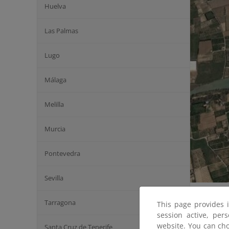
Huelva
Las Palmas
Lugo
Málaga
Melilla
Murcia
Pontevedra
Sevilla
El tramo q
Tarragona
This page provides 
estado de 
session active, per
encauzamie
website. You can cho
Santa Cruz de Tenerife