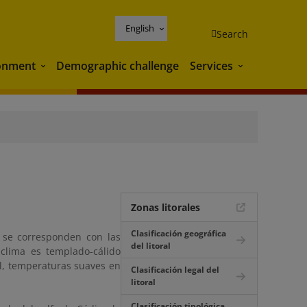
English
Search
onment
Demographic challenge
Services
Environment
Services
Zonas litorales
Clasificación geográfica
e se corresponden con las
del litoral
clima es templado-cálido
l, temperaturas suaves en
Clasificación legal del
litoral
Clasificación tipológica