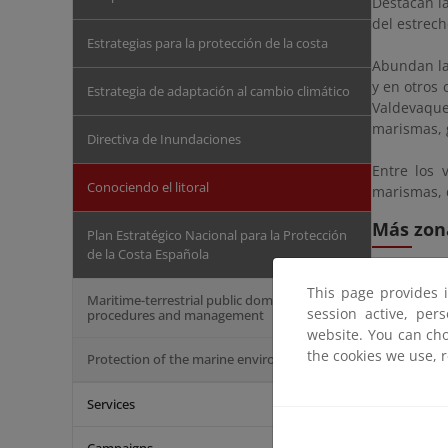
Destacan la
del estrech
Estrategias para la protección de la costa
Abundan la
y en otros
Estrategia de adaptación al cambio climático
Valdevaque
marismas, 
Directiva de Inundaciones
Entre los 
Conociendo el litoral
marismas, 
Más zona
Plan Estratégico Nacional para la Protección
de la Costa Española
Zon
This page provides 
Maritime-terrestrial public domain
Cost
session active, per
procedures and management
website. You can cho
Zon
the cookies we use, 
Protection of the marine environment
Cos
Cost
Services