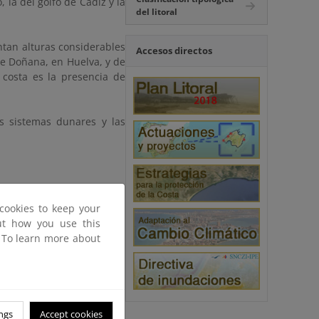
 la del golfo de Cádiz y la
del litoral
tan alturas considerables
Accesos directos
de Doñana, en Huelva, y de
 costa es la presencia de
os sistemas dunares y las
cookies to keep your
out how you use this
. To learn more about
ngs
Accept cookies