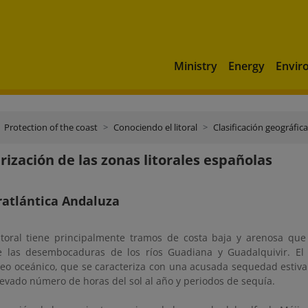
Ministry
Energy
Envir
Protection of the coast
Conociendo el litoral
Clasificación geográfica
rización de las zonas litorales españolas
ratlántica Andaluza
litoral tiene principalmente tramos de costa baja y arenosa qu
e las desembocaduras de los ríos Guadiana y Guadalquivir. El 
eo oceánico, que se caracteriza con una acusada sequedad estiva
levado número de horas del sol al año y periodos de sequía.