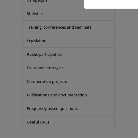
Campaigns
Statistics
Training, conferences and seminars
Legislation
Public participation
Plans and strategies
Co-operation projects
Publications and documentation
Frequently asked questions
Useful URLs