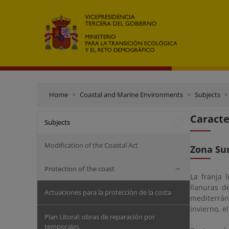
Home
Coastal and Marine Environments
Subjects
Caracte
Subjects
Modification of the Coastal Act
Zona Su
Protection of the coast
La franja 
llanuras d
Actuaciones para la protección de la costa
mediterrán
invierno, e
Plan Litoral: obras de reparación por
temporales