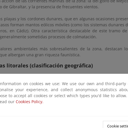
 acción de las corrientes marinas de la zona: la del golfo de Méjico,
o de Gibraltar, y la presencia de frecuentes vientos.
s playas y los cordones dunares, que en algunas ocasiones presen
 casos forman mantos eólicos móviles (como los sistemas dunares 
ros, en Cádiz). Otra característica destacable de este tramo de
generalmente sometidas procesos de colmatación.
valores ambientales más sobresalientes de la zona, destacan l
que albergan una gran riqueza faunística.
s litorales (clasificación geográfica)
a Cantábrica y Galicia
information on cookies we use: We use our own and third-party 
a de las Islas Canarias
sonalise your experience, and collect anonymous statistics ab
ose to accept all cookies or select which types you'd like to allow
a Mediterránea Andaluza
read our
Cookies Policy.
ta Mediterránea de Murcia, Valencia y Cataluña
a de las Islas Baleares
Cookie setti