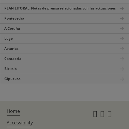
PLAN LITORAL: Notas de prensa relacionadas con las actuaciones
Pontevedra
A Coruña
Lugo
Asturias
Cantabria
Bizkaia
Gipuzkoa
Home
Instagr
Twitte
Fac
Accessibility