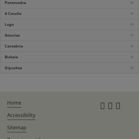
Pontevedra
A Coruña
Lugo
Asturias
Cantabria
Bizkaia
Gipuzkoa
Home
Instagr
Twitte
Fac
Accessibility
Sitemap