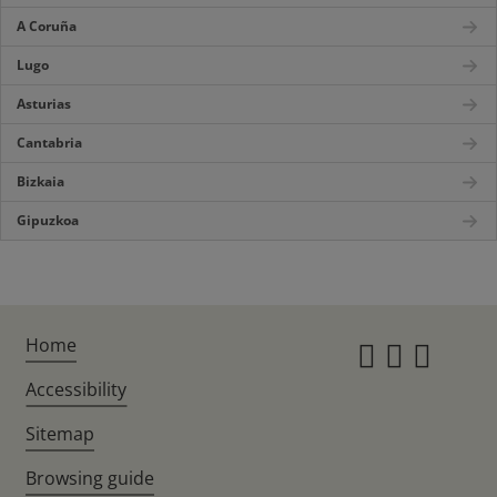
A Coruña
Lugo
Asturias
Cantabria
Bizkaia
Gipuzkoa
Home
Instagr
Twitte
Fac
Accessibility
Sitemap
Browsing guide