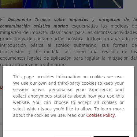
El
Documento Técnico sobre impactos y mitigación de la
contaminación acústica marina
esquematiza las medidas de
mitigación de impacto, clasificadas para las distintas actividades
productoras de contaminación acústica. Incluye un apartado de
introducción básica al sonido submarino, sus formas de
transmisión y de medida, así como una revisión de los
documentos legales de aplicación para regular la mitigación del
ruido antropogénico submarino.
This page provides information on cookies we use:
We use our own and third-party cookies to keep your
Documento completo
session active, personalise your experience, and
collect anonymous statistics about how you use this
Documentación
website. You can choose to accept all cookies or
select which types you'd like to allow. To learn more
Documento Técnico sobre impactos y mitigación de la
about the cookies we use, read our
Cookies Policy.
contaminación acústica marina
Prospecciones Sísmicas Marinas