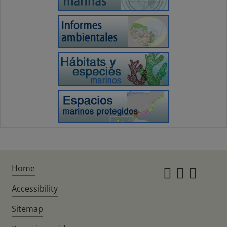
Home
Instagr
Twitte
Fac
Accessibility
Sitemap