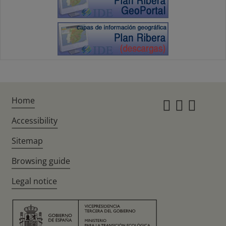
Home
Instagr
Twitte
Fac
Accessibility
Sitemap
Browsing guide
Legal notice