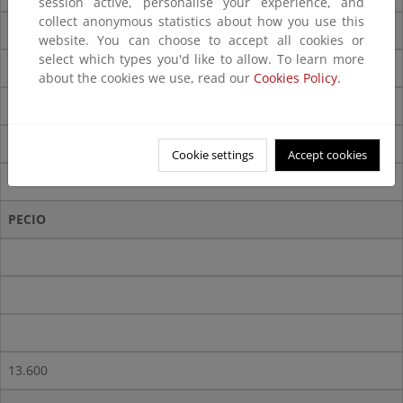
session active, personalise your experience, and
collect anonymous statistics about how you use this
PORTUGAL (5)
website. You can choose to accept all cookies or
select which types you'd like to allow. To learn more
about the cookies we use, read our
Cookies Policy.
160
Cookie settings
Accept cookies
PECIO
13.600