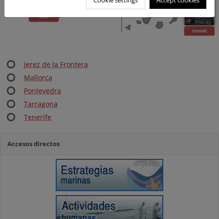
Cookie settings
Accept cookies
Jerez de la Frontera
Mallorca
Pontevedra
Tarragona
Tenerife
Accesos directos