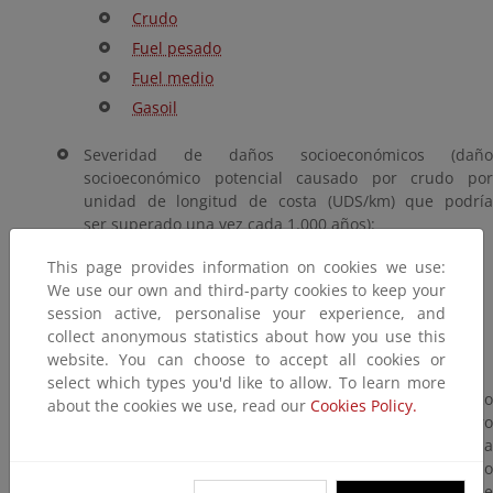
Crudo
Fuel pesado
Fuel medio
Gasoil
Severidad de daños socioeconómicos (daño
socioeconómico potencial causado por crudo por
unidad de longitud de costa (UDS/km) que podría
ser superado una vez cada 1.000 años):
Crudo
This page provides information on cookies we use:
We use our own and third-party cookies to keep your
Fuel pesado
session active, personalise your experience, and
Fuel medio
collect anonymous statistics about how you use this
Gasoil
website. You can choose to accept all cookies or
select which types you'd like to allow. To learn more
Densidad de riesgo ecológico
riesgo ecológico
about the cookies we use, read our
Cookies Policy.
resultante de la posible llegada a costa de los cuatro
tipos de hidrocarburos (suma de los productos de la
severidad de daño ecológico por la longitud del tramo
y por la probabilidad para todos los incidentes de