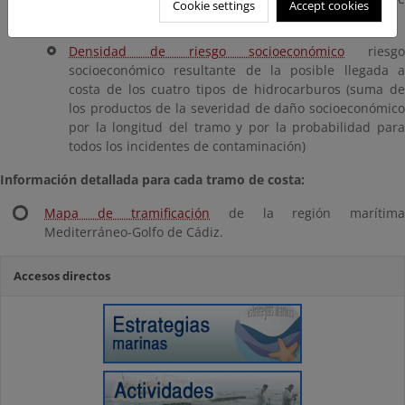
Cookie settings
Accept cookies
contaminación)
Densidad de riesgo socioeconómico
riesgo
socioeconómico resultante de la posible llegada a
costa de los cuatro tipos de hidrocarburos (suma de
los productos de la severidad de daño socioeconómico
por la longitud del tramo y por la probabilidad para
todos los incidentes de contaminación)
Información detallada para cada tramo de costa:
Mapa de tramificación
de la región marítim
Mediterráneo-Golfo de Cádiz.
Accesos directos