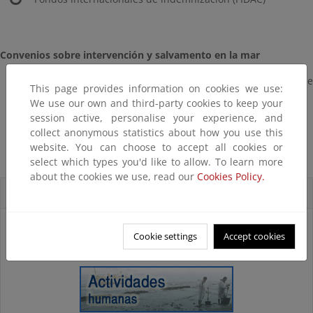
Convenios sobre intervención y salvamento en la mar
Convenio relativo a la intervención en alta mar en caso de
This page provides information on cookies we use:
contaminación por hidrocarburos (convenio intervención)
We use our own and third-party cookies to keep your
Convenio sobre salvamento marítimo
session active, personalise your experience, and
Convenio sobre búsqueda y rescate (convenio SAR)
collect anonymous statistics about how you use this
website. You can choose to accept all cookies or
select which types you'd like to allow. To learn more
about the cookies we use, read our
Cookies Policy.
Accesos directos
Cookie settings
Accept cookies