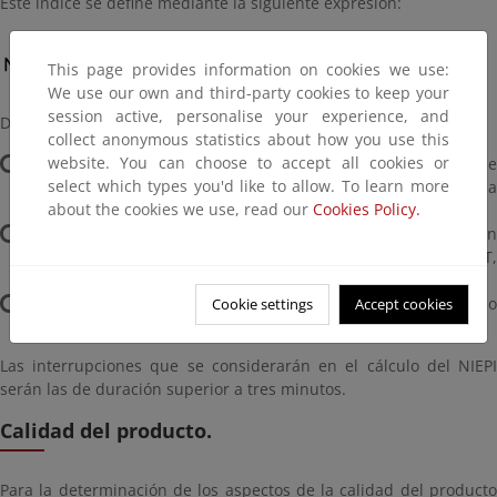
Este índice se define mediante la siguiente expresión:
This page provides information on cookies we use:
We use our own and third-party cookies to keep your
session active, personalise your experience, and
Donde:
collect anonymous statistics about how you use this
website. You can choose to accept all cookies or
Σ PI= suma de la potencia instalada de los centros de
select which types you'd like to allow. To learn more
transformación MT/BT del distribuidor más la potencia
about the cookies we use, read our
Cookies Policy.
contratada en MT (en kVA).
PI i = potencia instalada de los centros de transformación
MTlBT del distribuidor más la potencia contratada en MT,
afectada por la interrupción "i" (en kVA).
K = número total de interrupciones durante el período
Cookie settings
Accept cookies
considerado.
Las interrupciones que se considerarán en el cálculo del NIEPI
serán las de duración superior a tres minutos.
Calidad del producto.
Para la determinación de los aspectos de la calidad del producto