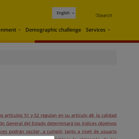
English
Search
onment
Demographic challenge
Services
Environment
Services
s artículos 51 y 52 regulan en su artículo 48, la calidad
ción General del Estado determinará los índices objetivos
ices podrán oscilar, a cumplir tanto a nivel de usuario