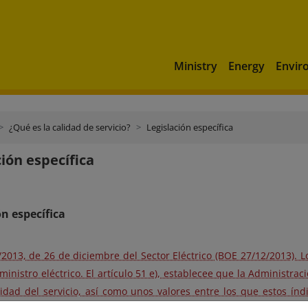
Ministry
Energy
Envir
¿Qué es la calidad de servicio?
Legislación específica
ción específica
ón específica
/2013, de 26 de diciembre del Sector Eléctrico (BOE 27/12/2013). Lo
ministro eléctrico. El artículo 51 e), establecee que la Administra
idad del servicio, así como unos valores entre los que estos índ