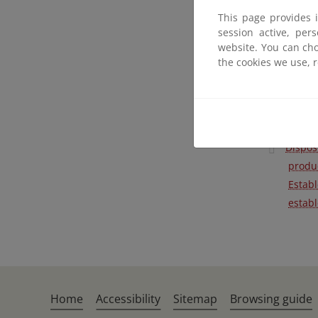
indiv
This page provides 
empre
session active, per
determ
website. You can cho
the cookies we use, 
Real D
comerc
Orden 
contin
Dispos
produc
Estab
establ
Home
Accessibility
Sitemap
Browsing guide