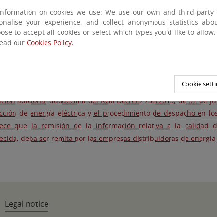
idual como para cada zona geográfica atendida por un único di
information on cookies we use: We use our own and third-party 
sas eléctricas de facilitar a la Administración la informa
sonalise your experience, and collect anonymous statistics ab
inación objetiva de la calidad del servicio.
ose to accept all cookies or select which types you'd like to allow
read our
ecreto 1955/2000, de 1 de diciembre (BOE 27/12/2000)Por el que s
Cookies Policy.
ialización, suministro y procedimientos de autorización de instala
ECO/797/2002, de 22 de marzo (BOE 13/04/2002)Por la que se 
uidad del suministro eléctrico.
Cookie setti
ición adicional duodécima del Real Decreto 738/2015, de 31 de jul
ción de energía eléctrica y el procedimiento de despacho en los 
lece que la remisión de la información relativa a la calidad 
ecida, deba ser remita por las empresas distribuidoras de energía e
Legal notice