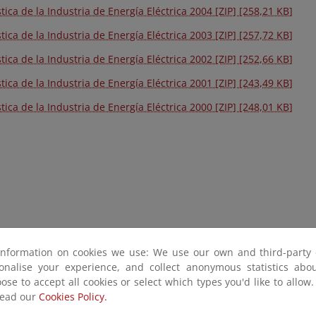
tica de la Industria de Energía Eléctrica 2004 [ZIP] [258,21 KB]
tica de la Industria de Energía Eléctrica 2003 [ZIP] [257,72 KB]
tica de la Industria de Energía Eléctrica 2002 [ZIP] [252,66 KB]
tica de la Industria de Energía Eléctrica 2001 [ZIP] [243,49 KB]
tica de la Industria de Energía Eléctrica 2000 [ZIP] [248,01 KB]
information on cookies we use: We use our own and third-party 
sonalise your experience, and collect anonymous statistics ab
ose to accept all cookies or select which types you'd like to allow
read our
Cookies Policy.