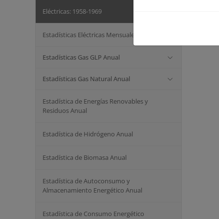
Eléctricas: 1958-1969
Estadísticas Eléctricas Mensuales
Estadísticas Gas GLP Anual
Estadísticas Gas Natural Anual
Estadística de Energías Renovables y
Residuos Anual
Estadística de Hidrógeno Anual
Estadística de Biomasa Anual
Estadística de Autoconsumo y
Almacenamiento Energético Anual
Estadística de Consumo Energético