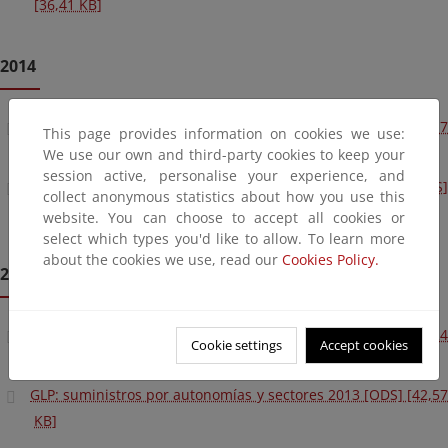
[36,41 KB]
2014
GLP : suministros por provincias y sectores 2014 [ODS] [54,17
This page provides information on cookies we use:
KB]
We use our own and third-party cookies to keep your
session active, personalise your experience, and
GLP : suministros por autonomías y sectores 2014 [ODS]
collect anonymous statistics about how you use this
[42,73 KB]
website. You can choose to accept all cookies or
select which types you'd like to allow. To learn more
about the cookies we use, read our
Cookies Policy.
2013
GLP: suministros por provincias y sectores 2013 [ODS] [53,24
Cookie settings
Accept cookies
KB]
GLP: suministros por autonomías y sectores 2013 [ODS] [42,57
KB]