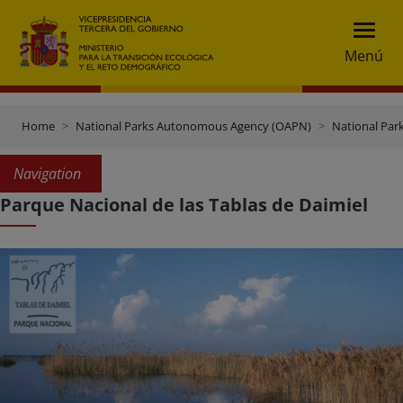
Menú
Home
National Parks Autonomous Agency (OAPN)
National Par
Navigation
Parque Nacional de las Tablas de Daimiel