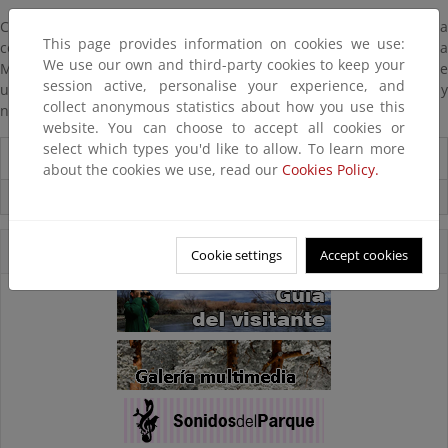
Con la declaración del Parque Nacional se dio un gran paso en la
This page provides information on cookies we use:
conservación de uno de los ecosistemas más valiosos de la
We use our own and third-party cookies to keep your
Mancha, asegurando así, la supervivencia de la avifauna que
session active, personalise your experience, and
utiliza estas zonas como área de invernada, mancada y
collect anonymous statistics about how you use this
nidificación, creando una Zona Integral de aves acuáticas.
website. You can choose to accept all cookies or
select which types you'd like to allow. To learn more
Información del Parque
about the cookies we use, read our
Cookies Policy.
Usos compatibles
Accesos Directos
Cookie settings
Accept cookies