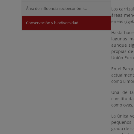
Área de influencia socioeconómica
Los carrizal
áreas meno
eneas (
Typh
Conservación y biodiversidad
Hasta hace
lagunas m
aunque sig
propias de 
Unión Euro
En el Parq
actualment
como Limo
Una de la
constituid
como ovas,
La única v
pequeños b
grado de sa