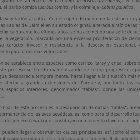
o grado de amenaza, el cachuelo (
Leuciscus pyrenaicus
), el cal
), el barbo comiza (
Barbus comiza
) y la colmilleja (
Cobitis paludica
).
a vegetación acuática. Con el objeto de mantener la estructura y d
las Tablas de Daimiel en su estado original, alterada a raíz de las
ológica durante los últimos años, se ha acometido una serie de act
e la vegetación, marcada por una excesiva proliferación de ciert
u carácter invasor y resistencia a la desecación estacional, 
ento para otras más vulnerables.
ón se establece entre especies como carrizo, taray y enea, sobre 
ste proceso se ha ido materializando de forma progresiva a pa
gua desaparecía temporalmente, hasta llegar a la situación más r
 afectar a grandes extensiones del Parque y, por tanto, las es
los espacios interiores, denominados "tablas", donde las única
as.
o final de este proceso es la desaparición de dichas "tablas", áre
permanencia de las aves acuáticas, así como para el desarrollo las
as del género
Chara
) que constituyen un elemento clave en la caden
pueden llegar a obstruir los cauces principales, así como el cerr
rales que permiten el flujo interlagunar e impiden el aislamiento