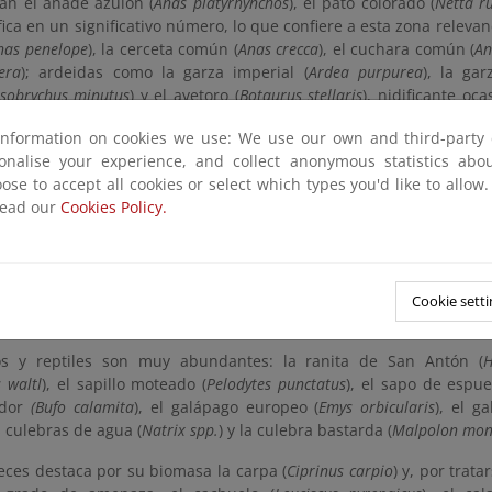
an el ánade azulón (
Anas platyrhynchos
), el pato colorado (
Netta r
ica en un significativo número, lo que confiere a esta zona relevanc
nas penelope
), la cerceta común (
Anas crecca
), el cuchara común (
An
era
); ardeidas como la garza imperial (
Ardea purpurea
), la gar
Isobrychus minutus
) y el avetoro (
Botaurus stellaris
), nidificante oc
s al medio acuático son el zampullín cuellinegro (
Podiceps nigrico
information on cookies we use: We use our own and third-party 
el área de cría más importante del oeste de Europa, el zamp
sonalise your experience, and collect anonymous statistics ab
el somormujo lavanco (
Podiceps cristatus
), el rascón (
Rallus aquatic
ose to accept all cookies or select which types you'd like to allow
 hybridus
). También se pueden observar en el Parque aves de zo
read our
Cookies Policy.
nellus vanellus
), canasteras (
Glareola pratincola
), alcaravanes (
Burh
ax
).
mamíferos, mencionamos al jabalí (
Sus scrofa
), el zorro (
Vulpes 
la nutria (
Lutra lutra
), la comadreja (
Mustela nivalis
), el conejo (
Oryc
Cookie setti
omys quercinus
).
os y reptiles son muy abundantes: la ranita de San Antón (
H
 waltl
), el sapillo moteado (
Pelodytes punctatus
), el sapo de espue
edor
(Bufo calamita
), el galápago europeo (
Emys orbicularis
), el g
as culebras de agua (
Natrix spp.
) y la culebra bastarda (
Malpolon mon
eces destaca por su biomasa la carpa (
Ciprinus carpio
) y, por trat