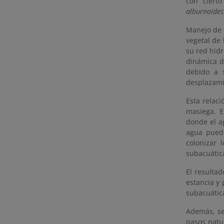
con ciert
alburnoides
Manejo de l
vegetal de 
su red hidr
dinámica d
debido a s
desplazami
Esta relaci
masiega. E
donde el a
agua puede
colonizar 
subacuátic
El resultad
estancia y 
subacuátic
Además, se 
pasos natu