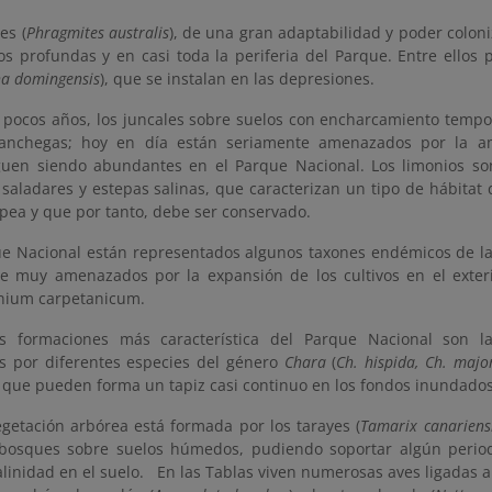
es (
Phragmites australis
), de una gran adaptabilidad y poder coloni
s profundas y en casi toda la periferia del Parque. Entre ellos 
a domingensis
), que se instalan en las depresiones.
 pocos años, los juncales sobre suelos con encharcamiento tempor
anchegas; hoy en día están seriamente amenazados por la amp
uen siendo abundantes en el Parque Nacional. Los limonios so
saladares y estepas salinas, que caracterizan un tipo de hábitat d
pea y que por tanto, debe ser conservado.
ue Nacional están representados algunos taxones endémicos de la
e muy amenazados por la expansión de los cultivos en el exteri
nium carpetanicum.
s formaciones más característica del Parque Nacional son la
as por diferentes especies del género
Chara
(
Ch. hispida, Ch. majo
 que pueden forma un tapiz casi continuo en los fondos inundados
egetación arbórea está formada por los tarayes (
Tamarix canariensi
osques sobre suelos húmedos, pudiendo soportar algún period
linidad en el suelo. En las Tablas viven numerosas aves ligadas al