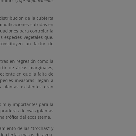
andino (
Topridophoxinellus
istribución de la cubierta
 modificaciones sufridas en
uaciones para controlar la
as especies vegetales que,
constituyen un factor de
otras en regresión como la
rtir de áreas marginales,
eciente en que la falta de
pecies invasoras llegan a
s plantas existentes eran
as muy importantes para la
 praderas de ovas (plantas
a trófica del ecosistema.
amiento de las "trochas" y
 de ciertas masas de agua.