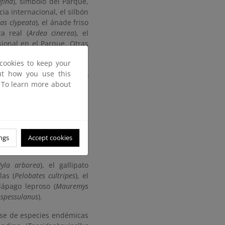
ufina
), símbolo del Parque,
ia internacional, el silbón
as clypeata
), el ánade friso
za real (
Ardea cinerea
), el
asional en el Parque. Otras
llis
), que tiene en la zona
cookies to keep your
ullín común (
Tachybaptus
out how you use this
us
) y el fumarel cariblanco
. To learn more about
nas esteparias, como las
inus oedicnemus
) y sisones
vulpes
), el turón (
Putorius
tolagus cuniculus
) y el lirón
ngs
Accept cookies
yla arborea
), el gallipato
las (
Pelobates cultripes
), el
alápago leproso (
Mauremys
spessulanus
).
arse de especies endémicas