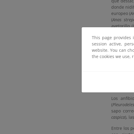
que destac
donde nidif
europeo (
A
(
Anas strep
avetorillo (
aves ligada
This page provides 
manchega 
session active, per
ruficollis
), 
website. You can cho
(
Chlidonias
the cookies we use, 
avefrías (
Va
(
Tetrax tetr
Entre los 
putorius
), 
careto (
Eli
Los anfibi
(
Pleurodeles
sapo corr
caspica
), l
Entre los p