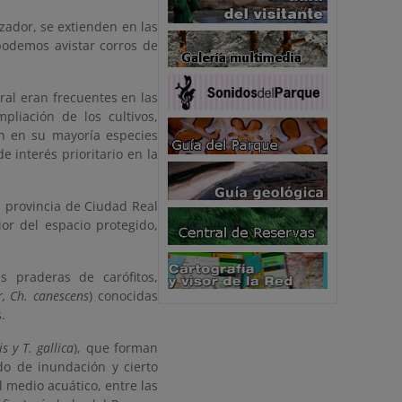
zador, se extienden en las
podemos avistar corros de
al eran frecuentes en las
liación de los cultivos,
n en su mayoría especies
e interés prioritario en la
 provincia de Ciudad Real
or del espacio protegido,
s praderas de carófitos,
r, Ch. canescens
) conocidas
.
s y T. gallica
), que forman
o de inundación y cierto
 medio acuático, entre las