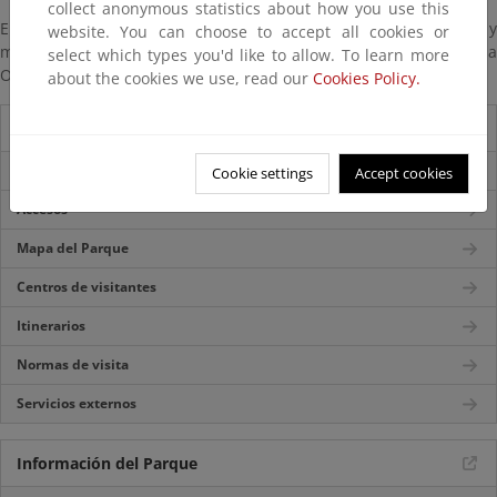
collect anonymous statistics about how you use this
En algunos Centros de Visitantes existe una colección de folletos y
website. You can choose to accept all cookies or
mapas del Parque traducidos al lenguaje Braille por la
select which types you'd like to allow. To learn more
Organización Nacional de Ciegos Españoles.
about the cookies we use, read our
Cookies Policy.
Guía del visitante
Información General
Cookie settings
Accept cookies
Accesos
Mapa del Parque
Centros de visitantes
Itinerarios
Normas de visita
Servicios externos
Información del Parque