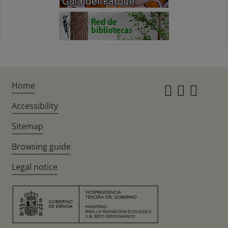
Home
Instagr
Twitte
Fac
Accessibility
Sitemap
Browsing guide
Legal notice