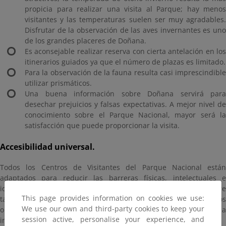
propicia para realizar una visita al Parque; hay menos
visitantes y las temperaturas suelen ser muy agradables.
Disfrutar de la observación de las aves invernantes es uno
de los grandes placeres de Doñana.
Es aconsejable realizar reserva con cierta antelación en los
itinerarios guiados ya que el número de plazas es limitado.
Para la observación de la fauna resulta casi imprescindible
utilizar prismáticos.
Una buena información sobre Doñana servirá para
desechar prejuicios y falsas expectativas. A mejor nivel de
conocimiento sobre el Parque Nacional, mayor será la
satisfacción que puede proporcionar la visita.
Accesibilidad universal.
Todos los Centros de Visitantes del Parque Nacional están
adaptados para reducir las barreras físicas, intelectuales e
idiomáticas. Los senderos peatonales están trazados sobre
This page provides information on cookies we use:
tarimas de madera y disponen de adaptaciones en los
We use our own and third-party cookies to keep your
observatorios para el uso de sillas de ruedas. La mayor parte de la
session active, personalise your experience, and
información está disponible en español e inglés.