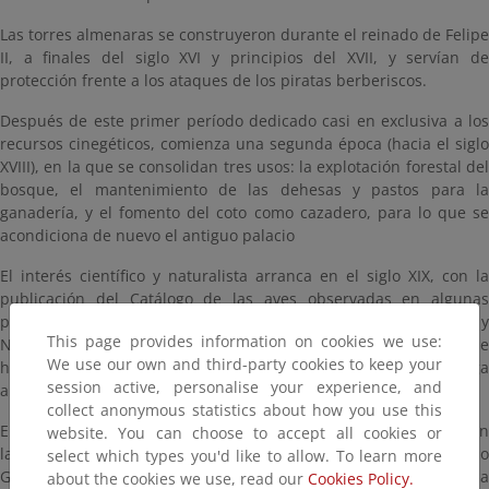
Las torres almenaras se construyeron durante el reinado de Felipe
II, a finales del siglo XVI y principios del XVII, y servían de
protección frente a los ataques de los piratas berberiscos.
Después de este primer período dedicado casi en exclusiva a los
recursos cinegéticos, comienza una segunda época (hacia el siglo
XVIII), en la que se consolidan tres usos: la explotación forestal del
bosque, el mantenimiento de las dehesas y pastos para la
ganadería, y el fomento del coto como cazadero, para lo que se
acondiciona de nuevo el antiguo palacio
El interés científico y naturalista arranca en el siglo XIX, con la
publicación del Catálogo de las aves observadas en algunas
provincias de Andalucía, realizado por Don Antonio Machado y
This page provides information on cookies we use:
Núñez. Es también el comienzo de una intensa búsqueda de
We use our own and third-party cookies to keep your
huevos y pieles por parte de naturalistas y cazadores, lo que llega
session active, personalise your experience, and
a poner en grave peligro las poblaciones de algunas especies.
collect anonymous statistics about how you use this
En el siglo XX Doñana pasa a manos de la burguesía gaditana, con
website. You can choose to accept all cookies or
la venta por parte de la Casa de Medina Sidonia a D. Guillermo
select which types you'd like to allow. To learn more
Garvey, vinatero de Jerez. Los nuevos propietarios de Doñana
about the cookies we use, read our
Cookies Policy.