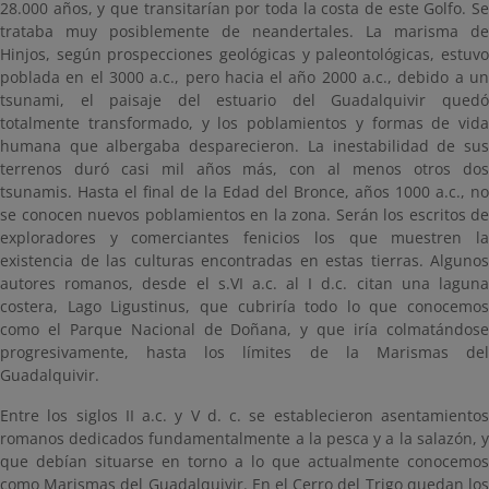
28.000 años, y que transitarían por toda la costa de este Golfo. Se
trataba muy posiblemente de neandertales. La marisma de
Hinjos, según prospecciones geológicas y paleontológicas, estuvo
poblada en el 3000 a.c., pero hacia el año 2000 a.c., debido a un
tsunami, el paisaje del estuario del Guadalquivir quedó
totalmente transformado, y los poblamientos y formas de vida
humana que albergaba desparecieron. La inestabilidad de sus
terrenos duró casi mil años más, con al menos otros dos
tsunamis. Hasta el final de la Edad del Bronce, años 1000 a.c., no
se conocen nuevos poblamientos en la zona. Serán los escritos de
exploradores y comerciantes fenicios los que muestren la
existencia de las culturas encontradas en estas tierras. Algunos
autores romanos, desde el s.VI a.c. al I d.c. citan una laguna
costera, Lago Ligustinus, que cubriría todo lo que conocemos
como el Parque Nacional de Doñana, y que iría colmatándose
progresivamente, hasta los límites de la Marismas del
Guadalquivir.
Entre los siglos II a.c. y V d. c. se establecieron asentamientos
romanos dedicados fundamentalmente a la pesca y a la salazón, y
que debían situarse en torno a lo que actualmente conocemos
como Marismas del Guadalquivir. En el Cerro del Trigo quedan los