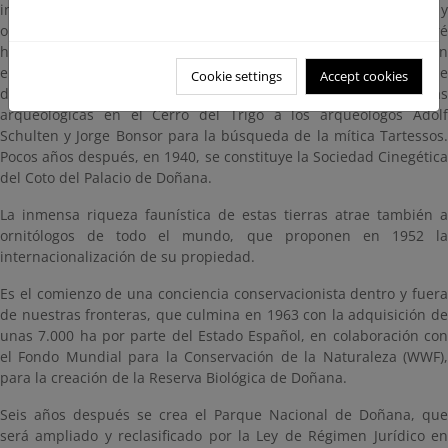
introducen especies animales, plantan pinos piñoneros y
organizan monterías de forma habitual. En 1912 la finca seré
heredada por María de los Ángeles Medina y Garvey, casada con
el Duque de Tarifa, ingeniero de montes, que continúa la labor de
Cookie settings
Accept cookies
de acondicionamiento de la finca, y costean cuatro campañas
arqueológicas en el Cerro del Trigo a los arqueólogos Adolf
Schulten y Jorge Bonsor para la búsqueda de la mítica Tartessos.
Pocos años después, en 1940, se constituye la Sociedad Cinegética
del Coto del Palacio de Doñana.
La inmensa riqueza faunística de estas tierras atrae también a
ornitólogos de todo el mundo, que proponen en 1952 la
internacionalización de su propiedad.
Es el comienzo de una conciencia conservacionista dentro y fuera
de nuestras fronteras, que culmina en 1963 con la adquisición de
unas 7.000 ha por parte del Estado Español, en colaboración con
el Fondo Mundial para la Conservación de la Naturaleza (WWF),
para la creación de la Reserva Biológica de Doñana.
Seis años después se crea el Parque Nacional de Doñana, que
será ampliado y reclasificado por la Ley de Régimen Jurídico en