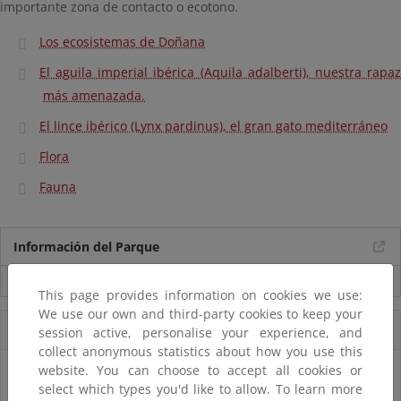
importante zona de contacto o ecotono.
Los ecosistemas de Doñana
El aguila imperial ibérica (Aquila adalberti), nuestra rapaz
más amenazada.
El lince ibérico (Lynx pardinus), el gran gato mediterráneo
Flora
Fauna
Información del Parque
Usos compatibles
This page provides information on cookies we use:
We use our own and third-party cookies to keep your
Accesos Directos
session active, personalise your experience, and
collect anonymous statistics about how you use this
website. You can choose to accept all cookies or
select which types you'd like to allow. To learn more